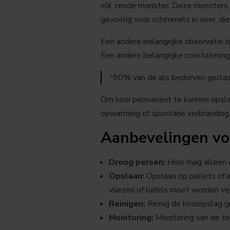
elk zesde monster. Deze monsters m
gevoelig voor schimmels in voer, die
Een andere belangrijke observatie 
Een andere belangrijke constaterin
"90% van de als bedorven gecla
Om hooi permanent te kunnen opslaa
opwarming of spontane verbranding
Aanbevelingen vo
Droog persen:
Hooi mag alleen 
Opslaan:
Opslaan op pallets of 
vliezen of luifels moet worden v
Reinigen:
Reinig de hooiopslag g
Monitoring:
Monitoring van de t