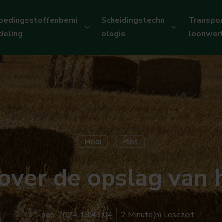
oedingsstoffenbemi
Scheidingstechn
Transpor
deling
ologie
loonwer
Hooi
Riet
over de opslag van 
11-sep-2024 13:43:04
2 Minute(n) Lesezeit