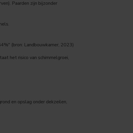
en). Paarden zijn bijzonder
mels.
 84%" (bron: Landbouwkamer, 2023)
at het risico van schimmelgroei,
grond en opslag onder dekzeilen,