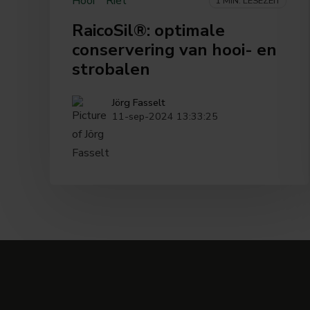
Hooi
Riet
1 MIN. LESEZEIT
RaicoSil®: optimale
conservering van hooi- en
strobalen
Jörg Fasselt
11-sep-2024 13:33:25