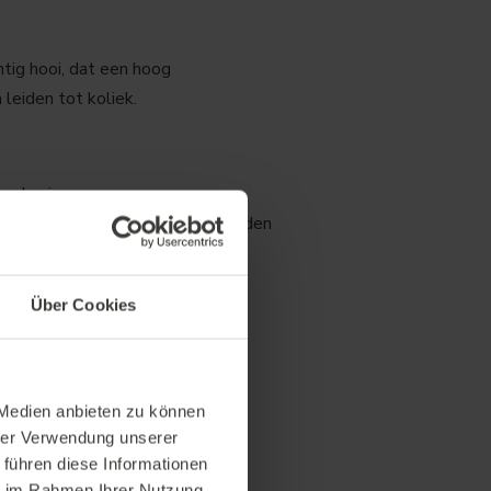
tig hooi, dat een hoog
leiden tot koliek.
ogde niveaus van
maar in 3% van de monsters werden
Über Cookies
izwaden is voordelig, omdat:
 Medien anbieten zu können
cties niet verandert
hrer Verwendung unserer
 führen diese Informationen
ie im Rahmen Ihrer Nutzung