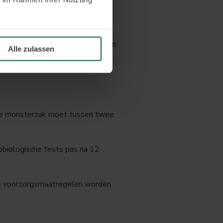
e plantendelen mee te nemen.
in een luchtdoorlatende zak doen
Alle zulassen
 de monsterzak moet tussen twee
biologische tests pas na 12
te voorzorgsmaatregelen worden