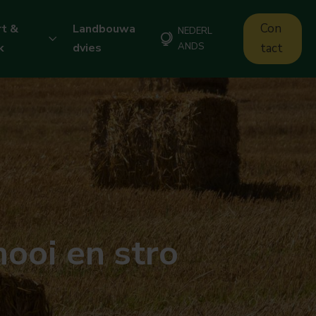
Con
t &
Landbouwa
NEDERL
k
dvies
ANDS
tact
hooi en stro