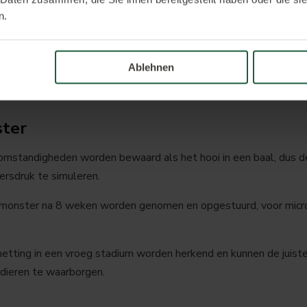
n.
eer 20 afzonderlijke monsters van de hooizwaden.
elijkmatig over het gebied en reik stevig in het zwad om all
 monsters tot een gemengd monster, verkleinen tot 3 liter en 
Ablehnen
ster
mstandigheden worden bewaard als het hooi in een baal, dus
rsdruk te simuleren.
 monster na 8 weken worden genomen en opgestuurd, voor micro
etting in een vroeg stadium worden herkend en kunnen de juis
dieren te waarborgen.