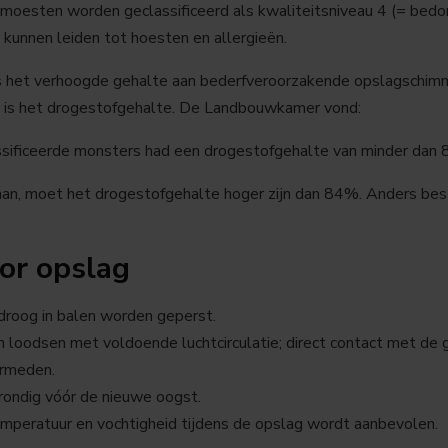
oesten worden geclassificeerd als kwaliteitsniveau 4 (= bedorv
 kunnen leiden tot hoesten en allergieën.
is het verhoogde gehalte aan bederfveroorzakende opslagschim
g is het drogestofgehalte. De Landbouwkamer vond:
ssificeerde monsters had een drogestofgehalte van minder dan
n, moet het drogestofgehalte hoger zijn dan 84%. Anders besta
.
or opslag
droog in balen worden geperst.
in loodsen met voldoende luchtcirculatie; direct contact met de 
ermeden.
rondig vóór de nieuwe oogst.
emperatuur en vochtigheid tijdens de opslag wordt aanbevolen.