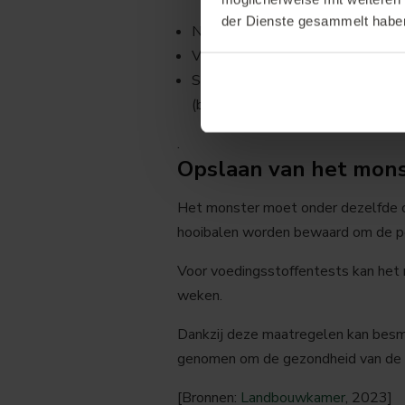
der Dienste gesammelt habe
Neem vlak voor het persen ongev
Verdel de monsternemingspunten g
Samenvoegen van de afzonderlijke
(bv. jutezak of Raschelzak).
.
Opslaan van het mon
Het monster moet onder dezelfde o
hooibalen worden bewaard om de pe
Voor voedingsstoffentests kan het
weken.
Dankzij deze maatregelen kan besm
genomen om de gezondheid van de 
[Bronnen:
Landbouwkamer
, 2023]